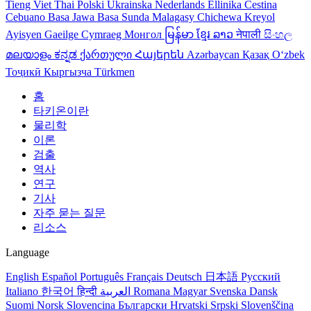
Tieng Viet
Thai
Polski
Ukrainska
Nederlands
Ellinika
Cestina
Cebuano
Basa Jawa
Basa Sunda
Malagasy
Chichewa
Kreyol
Ayisyen
Gaeilge
Cymraeg
Монгол
မြန်မာ
ខ្មែរ
ລາວ
नेपाली
සිංහල
മലയാളം
ಕನ್ನಡ
ქართული
Հայերեն
Azərbaycan
Қазақ
Oʻzbek
Тоҷикӣ
Кыргызча
Türkmen
홈
타키온이란
물리학
이론
검출
역사
연구
기사
자주 묻는 질문
리소스
Language
English
Español
Português
Français
Deutsch
日本語
Русский
Italiano
한국어
हिन्दी
العربية
Romana
Magyar
Svenska
Dansk
Suomi
Norsk
Slovencina
Български
Hrvatski
Srpski
Slovenščina