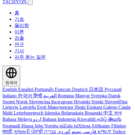
TACHYON
홈
기초
물리학
이론
검출
연구
기사
자주 묻는 질문
한국어
English
Español
Português
Français
Deutsch
日本語
Русский
Italiano
한국어
हिन्दी
العربية
Romana
Magyar
Svenska
Dansk
Suomi
Norsk
Slovencina
Български
Hrvatski
Srpski
Slovenščina
Lietuvių
Latviešu
Eesti
Македонски
Shqip
Euskara
Galego
Catala
Malti
Letzebuergesch
Islenska
Belaruskaja
Bosanski
中文
বাংলা
Bahasa Melayu
اردو
Bahasa Indonesia
Kiswahili
தமிழ்
తెలుగు
Soomaali
Hausa
Igbo
Yoruba
isiZulu
isiXhosa
Afrikaans
Filipino
मराठी
ગુજરાતી
ਪੰਜਾਬੀ
کوردی
پښتو
فارسی
עברית
አማርኛ
Turkce