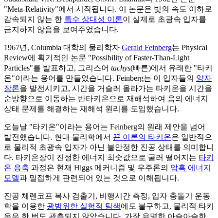
"Meta-Relativity"에서 시작됩니다. 이 논문은 빛의 속도 이하로
감속되지 않는 한
특수 상대성 이론
이 실제로 초광속 입자를
금지하지 않음을 보여주었습니다.
1967년, Columbia 대학의 물리학자
Gerald Feinberg
는 Physical
Review에 획기적인 논문 "Possibility of Faster-Than-Light
Particles"를 발표하고, 그리스어
tachys
(빠른)에서 유래한 "타키
온"이라는 용어를 만들었습니다. Feinberg는 이 입자들의
양자
장론
을 발전시키고, 시간을 거슬러 올라가는 타키온을 시간을
순방향으로 이동하는 반타키온으로 재해석하여 음의 에너지
상태 문제를 해결하는 재해석 원리를 도입했습니다.
오늘날 "타키온"이라는 용어는 Feinberg의 원래 제안을 넘어
발전했습니다. 현대 물리학에서
끈 이론의 타키온
은 일반적으
로 물리적 초광속 입자가 아닌 불안정한 진공 상태를 의미합니
다. 타키온장이 진정한 에너지 최솟값으로 굴러 떨어지는
타키
온 응축
과정은 현재 Higgs 메커니즘 및 우주론의
암흑 에너지
모델
과 밀접하게 관련되어 있는 것으로 이해됩니다.
진공 체렌코프 복사 검출기, 비행시간 측정, 입자 충돌기 운동
학을 이용한
광범위한 실험적 탐색
에도 불구하고, 물리적 타키
온은 한 번도 관측되지 않았습니다. 가장 유명한 아슬아슬한