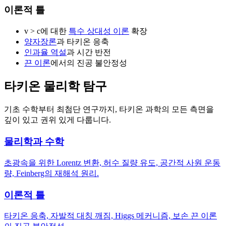
이론적 틀
v > c에 대한
특수 상대성 이론
확장
양자장론
과 타키온 응축
인과율 역설
과 시간 반전
끈 이론
에서의 진공 불안정성
타키온 물리학 탐구
기초 수학부터 최첨단 연구까지, 타키온 과학의 모든 측면을
깊이 있고 권위 있게 다룹니다.
물리학과 수학
초광속을 위한 Lorentz 변환, 허수 질량 유도, 공간적 사원 운동
량, Feinberg의 재해석 원리.
이론적 틀
타키온 응축, 자발적 대칭 깨짐, Higgs 메커니즘, 보손 끈 이론