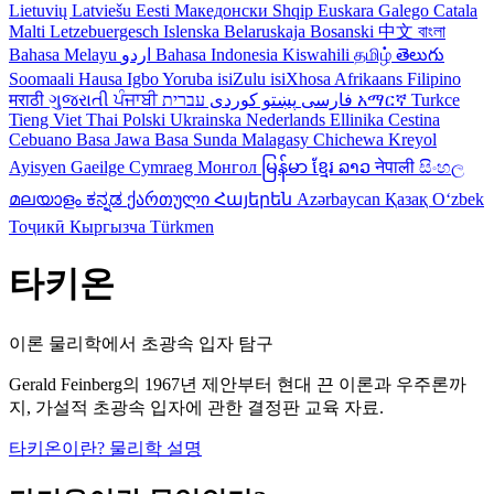
Lietuvių
Latviešu
Eesti
Македонски
Shqip
Euskara
Galego
Catala
Malti
Letzebuergesch
Islenska
Belaruskaja
Bosanski
中文
বাংলা
Bahasa Melayu
اردو
Bahasa Indonesia
Kiswahili
தமிழ்
తెలుగు
Soomaali
Hausa
Igbo
Yoruba
isiZulu
isiXhosa
Afrikaans
Filipino
मराठी
ગુજરાતી
ਪੰਜਾਬੀ
کوردی
پښتو
فارسی
עברית
አማርኛ
Turkce
Tieng Viet
Thai
Polski
Ukrainska
Nederlands
Ellinika
Cestina
Cebuano
Basa Jawa
Basa Sunda
Malagasy
Chichewa
Kreyol
Ayisyen
Gaeilge
Cymraeg
Монгол
မြန်မာ
ខ្មែរ
ລາວ
नेपाली
සිංහල
മലയാളം
ಕನ್ನಡ
ქართული
Հայերեն
Azərbaycan
Қазақ
Oʻzbek
Тоҷикӣ
Кыргызча
Türkmen
타키온
이론 물리학에서 초광속 입자 탐구
Gerald Feinberg의 1967년 제안부터 현대 끈 이론과 우주론까
지, 가설적 초광속 입자에 관한 결정판 교육 자료.
타키온이란?
물리학 설명