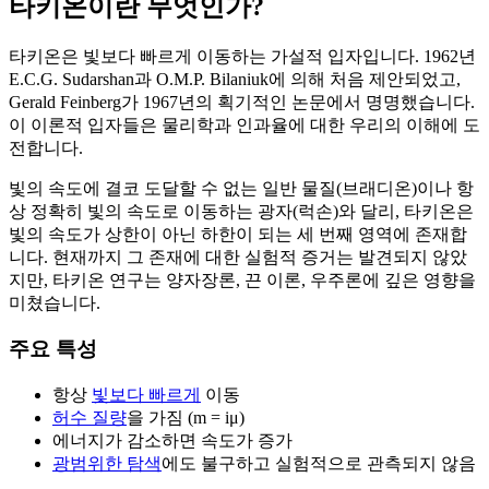
타키온이란 무엇인가?
타키온은 빛보다 빠르게 이동하는 가설적 입자입니다. 1962년
E.C.G. Sudarshan과 O.M.P. Bilaniuk에 의해 처음 제안되었고,
Gerald Feinberg가 1967년의 획기적인 논문에서 명명했습니다.
이 이론적 입자들은 물리학과 인과율에 대한 우리의 이해에 도
전합니다.
빛의 속도에 결코 도달할 수 없는 일반 물질(브래디온)이나 항
상 정확히 빛의 속도로 이동하는 광자(럭손)와 달리, 타키온은
빛의 속도가 상한이 아닌 하한이 되는 세 번째 영역에 존재합
니다. 현재까지 그 존재에 대한 실험적 증거는 발견되지 않았
지만, 타키온 연구는 양자장론, 끈 이론, 우주론에 깊은 영향을
미쳤습니다.
주요 특성
항상
빛보다 빠르게
이동
허수 질량
을 가짐 (m = iμ)
에너지가 감소하면 속도가 증가
광범위한 탐색
에도 불구하고 실험적으로 관측되지 않음