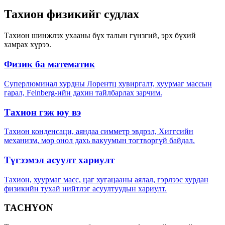
Тахион физикийг судлах
Тахион шинжлэх ухааны бүх талын гүнзгий, эрх бүхий
хамрах хүрээ.
Физик ба математик
Суперлюминал хурдны Лорентц хувиргалт, хуурмаг массын
гарал, Feinberg-ийн дахин тайлбарлах зарчим.
Тахион гэж юу вэ
Тахион конденсаци, аяндаа симметр эвдрэл, Хиггсийн
механизм, мөр онол дахь вакуумын тогтворгүй байдал.
Түгээмэл асуулт хариулт
Тахион, хуурмаг масс, цаг хугацааны аялал, гэрлээс хурдан
физикийн тухай нийтлэг асуултуудын хариулт.
TACHYON