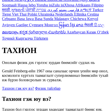
Soomaali
Hausa
Igbo
Yoruba
isiZulu
isiXhosa
Afrikaans
Filipino
मराठी
ગુજરાતી
ਪੰਜਾਬੀ
کوردی
پښتو
فارسی
עברית
አማርኛ
Turkce
Tieng Viet
Thai
Polski
Ukrainska
Nederlands
Ellinika
Cestina
Cebuano
Basa Jawa
Basa Sunda
Malagasy
Chichewa
Kreyol
Ayisyen
Gaeilge
Cymraeg
Монгол
မြန်မာ
ខ្មែរ
ລາວ
नेपाली
සිංහල
മലയാളം
ಕನ್ನಡ
ქართული
Հայերեն
Azərbaycan
Қазақ
Oʻzbek
Тоҷикӣ
Кыргызча
Türkmen
ТАХИОН
Онолын физик дэх гэрлээс хурдан бөөмсийг судлах нь
Gerald Feinberg-ийн 1967 оны саналаас орчин үеийн мөр онол,
космологи хүртэлх таамаглалт суперлюминал бөөмсийн тухай
иж бүрэн боловсролын эх сурвалж.
Тахион гэж юу вэ?
Физик тайлбар
Тахион гэж юу вэ?
Тахион бол гэрлээс хурдан хөдөлдөг таамаглалт бөөмс юм.