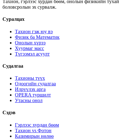
Тахион, гэрлээс хурдан бөөм, онолын физикийн тухай
боловсролын эх сурвалж.
Суралцах
Тахион гэж юу вэ
Физик ба Математик
Онолын хүрээ
Хуурмаг масс
Түгээмэл асуулт
Судалгаа
Тахионы түүх
Одоогийн судалгаа
Илрүүлэх арга
OPERA туршилт
Утасны онол
Сэдэв
Гэрлээс хурдан бөөм
Тахион vs Фотон
Казимирын нөлөө