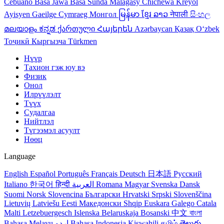
Cebuano
Basa Jawa
Basa Sunda
Malagasy
Chichewa
Kreyol
Ayisyen
Gaeilge
Cymraeg
Монгол
မြန်မာ
ខ្មែរ
ລາວ
नेपाली
සිංහල
മലയാളം
ಕನ್ನಡ
ქართული
Հայերեն
Azərbaycan
Қазақ
Oʻzbek
Тоҷикӣ
Кыргызча
Türkmen
Нүүр
Тахион гэж юу вэ
Физик
Онол
Илрүүлэлт
Түүх
Судалгаа
Нийтлэл
Түгээмэл асуулт
Нөөц
Language
English
Español
Português
Français
Deutsch
日本語
Русский
Italiano
한국어
हिन्दी
العربية
Romana
Magyar
Svenska
Dansk
Suomi
Norsk
Slovencina
Български
Hrvatski
Srpski
Slovenščina
Lietuvių
Latviešu
Eesti
Македонски
Shqip
Euskara
Galego
Catala
Malti
Letzebuergesch
Islenska
Belaruskaja
Bosanski
中文
বাংলা
Bahasa Melayu
اردو
Bahasa Indonesia
Kiswahili
தமிழ்
తెలుగు