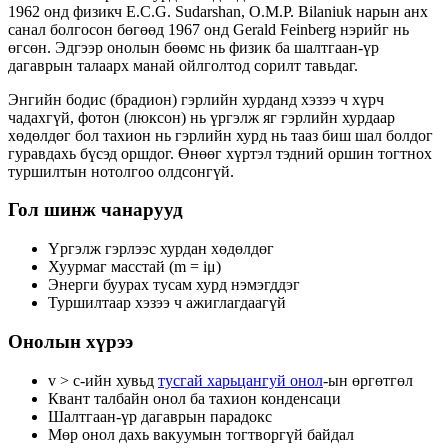
1962 онд физикч E.C.G. Sudarshan, O.M.P. Bilaniuk нарын анх
санал болгосон бөгөөд 1967 онд Gerald Feinberg нэрийг нь
өгсөн. Эдгээр онолын бөөмс нь физик ба шалтгаан-үр
дагаврын талаарх манай ойлголтод сорилт тавьдаг.
Энгийн бодис (брадион) гэрлийн хурданд хэзээ ч хүрч
чадахгүй, фотон (люксон) нь үргэлж яг гэрлийн хурдаар
хөдөлдөг бол тахион нь гэрлийн хурд нь тааз биш шал болдог
гуравдахь бүсэд оршдог. Өнөөг хүртэл тэдний оршин тогтнох
туршилтын нотолгоо олдсонгүй.
Гол шинж чанарууд
Үргэлж гэрлээс хурдан хөдөлдөг
Хуурмаг масстай (m = iμ)
Энерги буурах тусам хурд нэмэгддэг
Туршилтаар хэзээ ч ажиглагдаагүй
Онолын хүрээ
v > c-ийн хувьд
тусгай харьцангуй онол
-ын өргөтгөл
Квант талбайн онол ба тахион конденсаци
Шалтгаан-үр дагаврын парадокс
Мөр онол дахь вакуумын тогтворгүй байдал