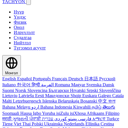
TACHYON
Нүүр
Үндэс
Физик
Онол
Илрүүлэлт
Судалгаа
Нийтлэл
Түгээмэл асуулт
Монгол
English
Español
Português
Français
Deutsch
日本語
Русский
Italiano
한국어
हिन्दी
العربية
Romana
Magyar
Svenska
Dansk
Suomi
Norsk
Slovencina
Български
Hrvatski
Srpski
Slovenščina
Lietuvių
Latviešu
Eesti
Македонски
Shqip
Euskara
Galego
Catala
Malti
Letzebuergesch
Islenska
Belaruskaja
Bosanski
中文
বাংলা
Bahasa Melayu
اردو
Bahasa Indonesia
Kiswahili
தமிழ்
తెలుగు
Soomaali
Hausa
Igbo
Yoruba
isiZulu
isiXhosa
Afrikaans
Filipino
मराठी
ગુજરાતી
ਪੰਜਾਬੀ
کوردی
پښتو
فارسی
עברית
አማርኛ
Turkce
Tieng Viet
Thai
Polski
Ukrainska
Nederlands
Ellinika
Cestina