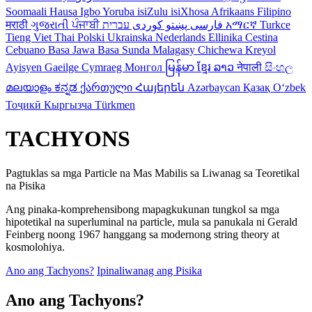
Soomaali
Hausa
Igbo
Yoruba
isiZulu
isiXhosa
Afrikaans
Filipino
मराठी
ગુજરાતી
ਪੰਜਾਬੀ
کوردی
پښتو
فارسی
עברית
አማርኛ
Turkce
Tieng Viet
Thai
Polski
Ukrainska
Nederlands
Ellinika
Cestina
Cebuano
Basa Jawa
Basa Sunda
Malagasy
Chichewa
Kreyol
Ayisyen
Gaeilge
Cymraeg
Монгол
မြန်မာ
ខ្មែរ
ລາວ
नेपाली
සිංහල
മലയാളം
ಕನ್ನಡ
ქართული
Հայերեն
Azərbaycan
Қазақ
Oʻzbek
Тоҷикӣ
Кыргызча
Türkmen
TACHYONS
Pagtuklas sa mga Particle na Mas Mabilis sa Liwanag sa Teoretikal
na Pisika
Ang pinaka-komprehensibong mapagkukunan tungkol sa mga
hipotetikal na superluminal na particle, mula sa panukala ni Gerald
Feinberg noong 1967 hanggang sa modernong string theory at
kosmolohiya.
Ano ang Tachyons?
Ipinaliwanag ang Pisika
Ano ang Tachyons?