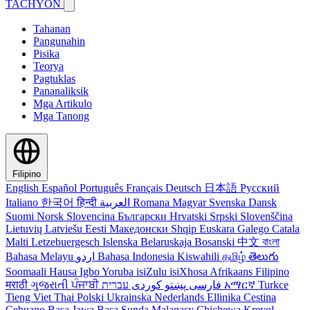
TACHYON
Tahanan
Pangunahin
Pisika
Teorya
Pagtuklas
Pananaliksik
Mga Artikulo
Mga Tanong
Filipino
English
Español
Português
Français
Deutsch
日本語
Русский
Italiano
한국어
हिन्दी
العربية
Romana
Magyar
Svenska
Dansk
Suomi
Norsk
Slovencina
Български
Hrvatski
Srpski
Slovenščina
Lietuvių
Latviešu
Eesti
Македонски
Shqip
Euskara
Galego
Catala
Malti
Letzebuergesch
Islenska
Belaruskaja
Bosanski
中文
বাংলা
Bahasa Melayu
اردو
Bahasa Indonesia
Kiswahili
தமிழ்
తెలుగు
Soomaali
Hausa
Igbo
Yoruba
isiZulu
isiXhosa
Afrikaans
Filipino
मराठी
ગુજરાતી
ਪੰਜਾਬੀ
کوردی
پښتو
فارسی
עברית
አማርኛ
Turkce
Tieng Viet
Thai
Polski
Ukrainska
Nederlands
Ellinika
Cestina
Cebuano
Basa Jawa
Basa Sunda
Malagasy
Chichewa
Kreyol