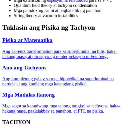
Mga extension ng
espesyal na relatibidad
para sa v > c
Quantum field theory at tachyon condensation
Mga paradox ng sanhi at pagbabalik ng panahon
String theory at vacuum instabilities
Tuklasin ang Pisika ng Tachyon
Pisika at Matematika
Ang Lorentz transformation para sa superluminal na bilis, haka-
hakang masa, at prinsipyo ng reinterpretasyon ni Feinberg.
Ano ang Tachyons
Ang kumpletong gabay sa mga hipotetikal na superluminal na
particle at ang kanilang mga katangiang pisikal.
Mga Madalas Itanong
Mga sagot sa karaniwang mga tanong tungkol sa tachyons, haka-
hakang masa, paglalakbay sa panahon, at FTL na pisika.
TACHYON