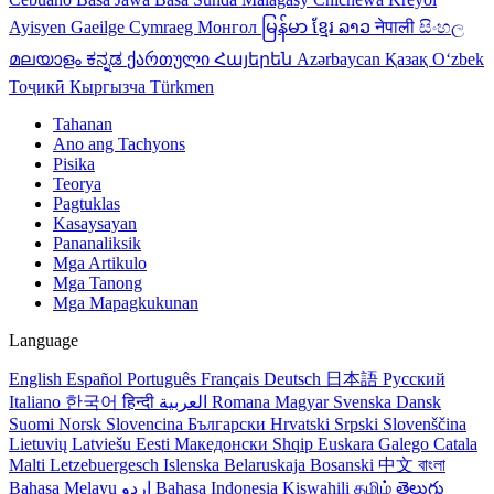
Ayisyen
Gaeilge
Cymraeg
Монгол
မြန်မာ
ខ្មែរ
ລາວ
नेपाली
සිංහල
മലയാളം
ಕನ್ನಡ
ქართული
Հայերեն
Azərbaycan
Қазақ
Oʻzbek
Тоҷикӣ
Кыргызча
Türkmen
Tahanan
Ano ang Tachyons
Pisika
Teorya
Pagtuklas
Kasaysayan
Pananaliksik
Mga Artikulo
Mga Tanong
Mga Mapagkukunan
Language
English
Español
Português
Français
Deutsch
日本語
Русский
Italiano
한국어
हिन्दी
العربية
Romana
Magyar
Svenska
Dansk
Suomi
Norsk
Slovencina
Български
Hrvatski
Srpski
Slovenščina
Lietuvių
Latviešu
Eesti
Македонски
Shqip
Euskara
Galego
Catala
Malti
Letzebuergesch
Islenska
Belaruskaja
Bosanski
中文
বাংলা
Bahasa Melayu
اردو
Bahasa Indonesia
Kiswahili
தமிழ்
తెలుగు