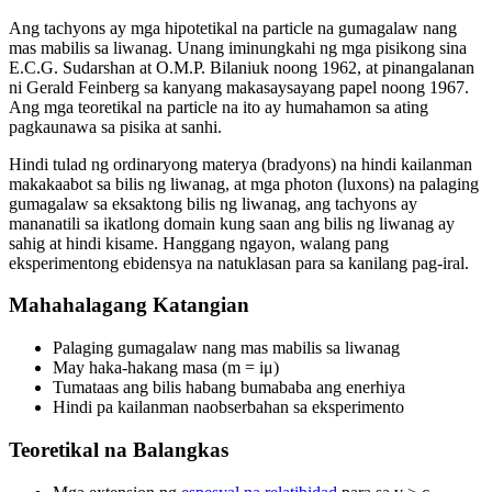
Ang tachyons ay mga hipotetikal na particle na gumagalaw nang
mas mabilis sa liwanag. Unang iminungkahi ng mga pisikong sina
E.C.G. Sudarshan at O.M.P. Bilaniuk noong 1962, at pinangalanan
ni Gerald Feinberg sa kanyang makasaysayang papel noong 1967.
Ang mga teoretikal na particle na ito ay humahamon sa ating
pagkaunawa sa pisika at sanhi.
Hindi tulad ng ordinaryong materya (bradyons) na hindi kailanman
makakaabot sa bilis ng liwanag, at mga photon (luxons) na palaging
gumagalaw sa eksaktong bilis ng liwanag, ang tachyons ay
mananatili sa ikatlong domain kung saan ang bilis ng liwanag ay
sahig at hindi kisame. Hanggang ngayon, walang pang
eksperimentong ebidensya na natuklasan para sa kanilang pag-iral.
Mahahalagang Katangian
Palaging gumagalaw nang mas mabilis sa liwanag
May haka-hakang masa (m = iμ)
Tumataas ang bilis habang bumababa ang enerhiya
Hindi pa kailanman naobserbahan sa eksperimento
Teoretikal na Balangkas