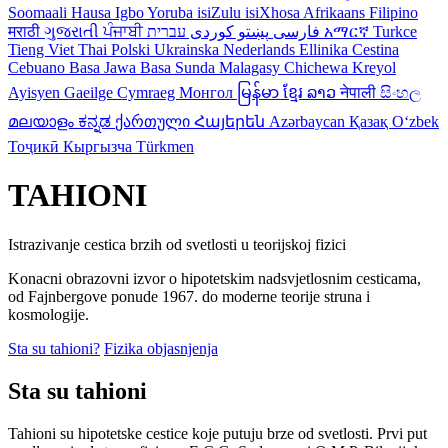
Soomaali
Hausa
Igbo
Yoruba
isiZulu
isiXhosa
Afrikaans
Filipino
मराठी
ગુજરાતી
ਪੰਜਾਬੀ
کوردی
پښتو
فارسی
עברית
አማርኛ
Turkce
Tieng Viet
Thai
Polski
Ukrainska
Nederlands
Ellinika
Cestina
Cebuano
Basa Jawa
Basa Sunda
Malagasy
Chichewa
Kreyol
Ayisyen
Gaeilge
Cymraeg
Монгол
မြန်မာ
ខ្មែរ
ລາວ
नेपाली
සිංහල
മലയാളം
ಕನ್ನಡ
ქართული
Հայերեն
Azərbaycan
Қазақ
Oʻzbek
Тоҷикӣ
Кыргызча
Türkmen
TAHIONI
Istrazivanje cestica brzih od svetlosti u teorijskoj fizici
Konacni obrazovni izvor o hipotetskim nadsvjetlosnim cesticama,
od Fajnbergove ponude 1967. do moderne teorije struna i
kosmologije.
Sta su tahioni?
Fizika objasnjenja
Sta su tahioni
Tahioni su hipotetske cestice koje putuju brze od svetlosti. Prvi put