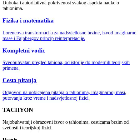
Duboka i autoritativna pokrivenost svakog aspekta nauke o
tahionima.
Fizika i matematika
Lorencova transformacija za nadsvjetlosne brzine, izvod imaginarne
mase i Fajnbergov princip reinterpretacije.
Kompletni vodic
Sveobuhvatan pregled tahiona, od istorije do modernih teorijskih
primena.
Cesta pitanja
Odgovori na uobicajena pitanja o tahionima, imaginarnoj masi,
putovanju kroz vreme i nadsvjetlosnoj fizici.
TACHYON
Najobuhvatniji obrazovni izvor o tahionima, cesticama brzim od
svetlosti i teorijskoj fizici.
Ucenje