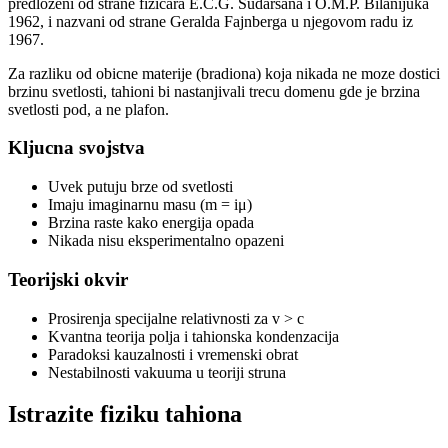
predlozeni od strane fizicara E.C.G. Sudarsana i O.M.P. Bilanijuka
1962, i nazvani od strane Geralda Fajnberga u njegovom radu iz
1967.
Za razliku od obicne materije (bradiona) koja nikada ne moze dostici
brzinu svetlosti, tahioni bi nastanjivali trecu domenu gde je brzina
svetlosti pod, a ne plafon.
Kljucna svojstva
Uvek putuju brze od svetlosti
Imaju imaginarnu masu (m = iμ)
Brzina raste kako energija opada
Nikada nisu eksperimentalno opazeni
Teorijski okvir
Prosirenja specijalne relativnosti za v > c
Kvantna teorija polja i tahionska kondenzacija
Paradoksi kauzalnosti i vremenski obrat
Nestabilnosti vakuuma u teoriji struna
Istrazite fiziku tahiona