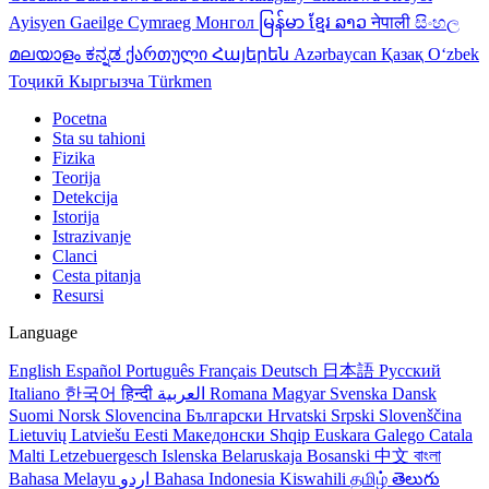
Ayisyen
Gaeilge
Cymraeg
Монгол
မြန်မာ
ខ្មែរ
ລາວ
नेपाली
සිංහල
മലയാളം
ಕನ್ನಡ
ქართული
Հայերեն
Azərbaycan
Қазақ
Oʻzbek
Тоҷикӣ
Кыргызча
Türkmen
Pocetna
Sta su tahioni
Fizika
Teorija
Detekcija
Istorija
Istrazivanje
Clanci
Cesta pitanja
Resursi
Language
English
Español
Português
Français
Deutsch
日本語
Русский
Italiano
한국어
हिन्दी
العربية
Romana
Magyar
Svenska
Dansk
Suomi
Norsk
Slovencina
Български
Hrvatski
Srpski
Slovenščina
Lietuvių
Latviešu
Eesti
Македонски
Shqip
Euskara
Galego
Catala
Malti
Letzebuergesch
Islenska
Belaruskaja
Bosanski
中文
বাংলা
Bahasa Melayu
اردو
Bahasa Indonesia
Kiswahili
தமிழ்
తెలుగు