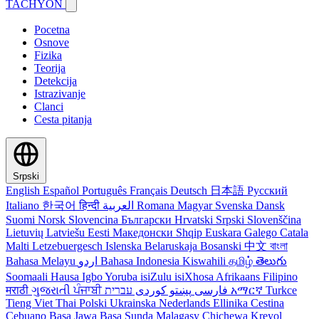
TACHYON
Pocetna
Osnove
Fizika
Teorija
Detekcija
Istrazivanje
Clanci
Cesta pitanja
Srpski
English
Español
Português
Français
Deutsch
日本語
Русский
Italiano
한국어
हिन्दी
العربية
Romana
Magyar
Svenska
Dansk
Suomi
Norsk
Slovencina
Български
Hrvatski
Srpski
Slovenščina
Lietuvių
Latviešu
Eesti
Македонски
Shqip
Euskara
Galego
Catala
Malti
Letzebuergesch
Islenska
Belaruskaja
Bosanski
中文
বাংলা
Bahasa Melayu
اردو
Bahasa Indonesia
Kiswahili
தமிழ்
తెలుగు
Soomaali
Hausa
Igbo
Yoruba
isiZulu
isiXhosa
Afrikaans
Filipino
मराठी
ગુજરાતી
ਪੰਜਾਬੀ
کوردی
پښتو
فارسی
עברית
አማርኛ
Turkce
Tieng Viet
Thai
Polski
Ukrainska
Nederlands
Ellinika
Cestina
Cebuano
Basa Jawa
Basa Sunda
Malagasy
Chichewa
Kreyol