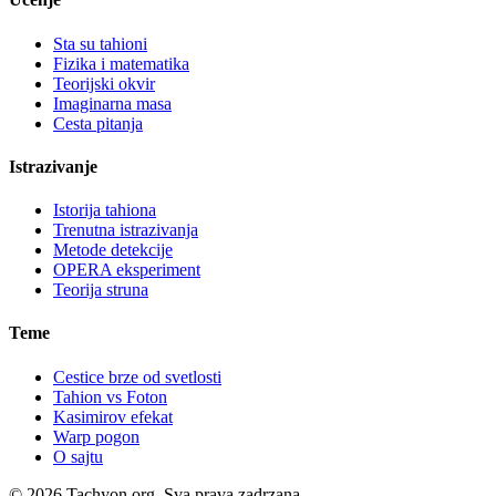
Sta su tahioni
Fizika i matematika
Teorijski okvir
Imaginarna masa
Cesta pitanja
Istrazivanje
Istorija tahiona
Trenutna istrazivanja
Metode detekcije
OPERA eksperiment
Teorija struna
Teme
Cestice brze od svetlosti
Tahion vs Foton
Kasimirov efekat
Warp pogon
O sajtu
© 2026 Tachyon.org. Sva prava zadrzana.