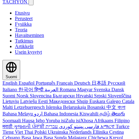
TACHYON
Etusivu
Perusteet
Fysiikka
Teoria
Havaitseminen
Tutkimus
Artikkelit
Usein kysytyt
Suomi
English
Español
Português
Français
Deutsch
日本語
Русский
Italiano
한국어
हिन्दी
العربية
Romana
Magyar
Svenska
Dansk
Suomi
Norsk
Slovencina
Български
Hrvatski
Srpski
Slovenščina
Lietuvių
Latviešu
Eesti
Македонски
Shqip
Euskara
Galego
Catala
Malti
Letzebuergesch
Islenska
Belaruskaja
Bosanski
中文
বাংলা
Bahasa Melayu
اردو
Bahasa Indonesia
Kiswahili
தமிழ்
తెలుగు
Soomaali
Hausa
Igbo
Yoruba
isiZulu
isiXhosa
Afrikaans
Filipino
मराठी
ગુજરાતી
ਪੰਜਾਬੀ
کوردی
پښتو
فارسی
עברית
አማርኛ
Turkce
Tieng Viet
Thai
Polski
Ukrainska
Nederlands
Ellinika
Cestina
Cebuano
Basa Jawa
Basa Sunda
Malagasy
Chichewa
Kreyol