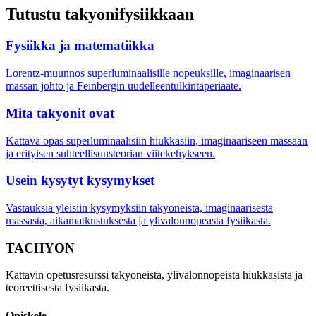
Tutustu takyonifysiikkaan
Fysiikka ja matematiikka
Lorentz-muunnos superluminaalisille nopeuksille, imaginaarisen
massan johto ja Feinbergin uudelleentulkintaperiaate.
Mita takyonit ovat
Kattava opas superluminaalisiin hiukkasiin, imaginaariseen massaan
ja erityisen suhteellisuusteorian viitekehykseen.
Usein kysytyt kysymykset
Vastauksia yleisiin kysymyksiin takyoneista, imaginaarisesta
massasta, aikamatkustuksesta ja ylivalonnopeasta fysiikasta.
TACHYON
Kattavin opetusresurssi takyoneista, ylivalonnopeista hiukkasista ja
teoreettisesta fysiikasta.
Opiskele