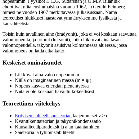
nopeammin. Fyysikot E.C.G. Sudarshan ja O.M.P. Bilaniuk
ehdottivat niita ensimmaisina vuonna 1962, ja Gerald Feinberg
nimesi ne vuoden 1967 merkittavassa julkaisussaan. Nama
teoreettiset hiukkaset haastavat ymmärryksemme fysiikasta ja
kausaliteetista.
Toisin kuin tavallinen aine (bradyonit), joka ei voi koskaan saavuttaa
valonnopeutta, ja fotonit (luksonit), jotka liikkuvat aina tasan
valonnopeudella, takyonit asuisivat kolmannessa alueessa, jossa
valonnopeus on lattia eika katto.
Keskeiset ominaisuudet
Liikkuvat aina valoa nopeammin
Niilla on imaginaarinen massa (m = iμ)
Nopeus kasvaa energian pienentyessa
Niita ei ole koskaan havaittu kokeellisesti
Teoreettinen viitekehys
Erityisen suhteellisuusteorian
laajennukset v > c
Kvanttikenttateorian ja takyonikondensaatio
Kausaliteettiparadoksit ja ajan kaantaminen
Saieteoria ja tyhiöinstabiliteetit