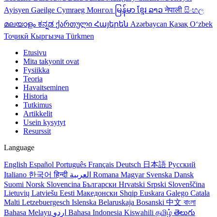
Ayisyen
Gaeilge
Cymraeg
Монгол
မြန်မာ
ខ្មែរ
ລາວ
नेपाली
සිංහල
മലയാളം
ಕನ್ನಡ
ქართული
Հայերեն
Azərbaycan
Қазақ
Oʻzbek
Тоҷикӣ
Кыргызча
Türkmen
Etusivu
Mita takyonit ovat
Fysiikka
Teoria
Havaitseminen
Historia
Tutkimus
Artikkelit
Usein kysytyt
Resurssit
Language
English
Español
Português
Français
Deutsch
日本語
Русский
Italiano
한국어
हिन्दी
العربية
Romana
Magyar
Svenska
Dansk
Suomi
Norsk
Slovencina
Български
Hrvatski
Srpski
Slovenščina
Lietuvių
Latviešu
Eesti
Македонски
Shqip
Euskara
Galego
Catala
Malti
Letzebuergesch
Islenska
Belaruskaja
Bosanski
中文
বাংলা
Bahasa Melayu
اردو
Bahasa Indonesia
Kiswahili
தமிழ்
తెలుగు