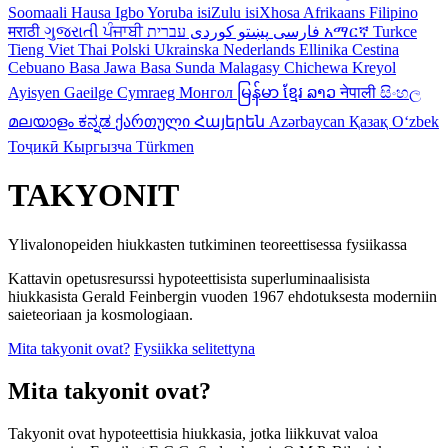
Soomaali
Hausa
Igbo
Yoruba
isiZulu
isiXhosa
Afrikaans
Filipino
मराठी
ગુજરાતી
ਪੰਜਾਬੀ
کوردی
پښتو
فارسی
עברית
አማርኛ
Turkce
Tieng Viet
Thai
Polski
Ukrainska
Nederlands
Ellinika
Cestina
Cebuano
Basa Jawa
Basa Sunda
Malagasy
Chichewa
Kreyol
Ayisyen
Gaeilge
Cymraeg
Монгол
မြန်မာ
ខ្មែរ
ລາວ
नेपाली
සිංහල
മലയാളം
ಕನ್ನಡ
ქართული
Հայերեն
Azərbaycan
Қазақ
Oʻzbek
Тоҷикӣ
Кыргызча
Türkmen
TAKYONIT
Ylivalonopeiden hiukkasten tutkiminen teoreettisessa fysiikassa
Kattavin opetusresurssi hypoteettisista superluminaalisista
hiukkasista Gerald Feinbergin vuoden 1967 ehdotuksesta moderniin
saieteoriaan ja kosmologiaan.
Mita takyonit ovat?
Fysiikka selitettyna
Mita takyonit ovat?
Takyonit ovat hypoteettisia hiukkasia, jotka liikkuvat valoa