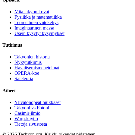
Mita takyonit ovat
Fysiikka ja matematiikka
Teoreettinen viitekehys
Imaginaarinen massa
Usein kysytyt kysymykset
Tutkimus
Takyonien historia
Nykytutkimus
Havaitsemismenetelmat
OPERA-koe
Saieteoria
Aiheet
Ylivalonopeat hiukkaset
Takyoni vs Fotoni
Casimir-ilmio
Warp-kaytto
Tietoja sivustosta
© 2026 Tachyon.org. Kaikki oikeudet pidatetaan.