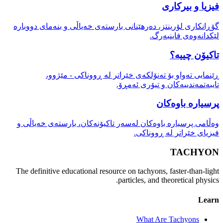
فیزیا و بیرکاری
گۆڕانکاری لۆرینتز، دەرهێنانی بارستەی خەیاڵی و بنەمای دووبارە
لێکدانەوەی فاینبەرگ.
تاکیۆن چییە؟
ڕێنمایی تەواو بۆ تەنۆلکەی خێراتر لە ڕووناکی - مێژوو،
تایبەتمەندییەکان و تیۆری ئەمڕۆ.
پرسیارە باوەکان
وەڵامی پرسیارە باوەکان لەسەر تاکیۆنەکان، بارستەی خەیاڵی و
فیزیای خێراتر لە ڕووناکی.
TACHYON
The definitive educational resource on tachyons, faster-than-light
particles, and theoretical physics.
Learn
What Are Tachyons