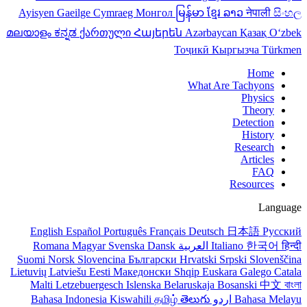
Ayisyen
Gaeilge
Cymraeg
Монгол
မြန်မာ
ខ្មែរ
ລາວ
नेपाली
සිංහල
മലയാളം
ಕನ್ನಡ
ქართული
Հայերեն
Azərbaycan
Қазақ
Oʻzbek
Тоҷикӣ
Кыргызча
Türkmen
Home
What Are Tachyons
Physics
Theory
Detection
History
Research
Articles
FAQ
Resources
Language
English
Español
Português
Français
Deutsch
日本語
Русский
Romana
Magyar
Svenska
Dansk
العربية
Italiano
한국어
हिन्दी
Suomi
Norsk
Slovencina
Български
Hrvatski
Srpski
Slovenščina
Lietuvių
Latviešu
Eesti
Македонски
Shqip
Euskara
Galego
Catala
Malti
Letzebuergesch
Islenska
Belaruskaja
Bosanski
中文
বাংলা
Bahasa Indonesia
Kiswahili
தமிழ்
తెలుగు
اردو
Bahasa Melayu