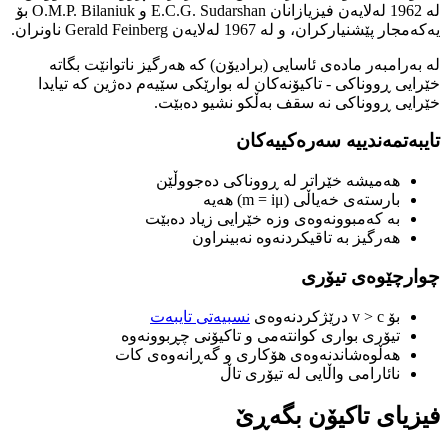
لە 1962 لەلایەن فیزیازانان E.C.G. Sudarshan و O.M.P. Bilaniuk بۆ
یەکەمجار پێشنیارکران، و لە 1967 لەلایەن Gerald Feinberg ناونران.
لە بەرامبەر مادەی ئاسایی (برادیۆن) کە هەرگیز ناتوانێت بگاتە
خێرایی ڕووناکی - تاکیۆنەکان لە بوارێکی سێیەم دەژین کە تیایدا
خێرایی ڕووناکی نە سقف بەڵکو نشیو دەبێت.
تایبەتمەندییە سەرەکییەکان
هەمیشە خێراتر لە ڕووناکی دەجووڵێن
بارستەی خەیاڵی (m = iμ) هەیە
بە کەمبوونەوەی وزە خێرایی زیاد دەبێت
هەرگیز بە تاقیکردنەوە نەبینراون
چوارچێوەی تیۆری
بۆ v > c درێژکردنەوەی
نسبیەتی تایبەت
تیۆری بواری کوانتەمی و تاکیۆنی چڕبوونەوە
هەڵوەشاندنەوەی هۆکاری و گەڕانەوەی کات
نائارامی واڵایی لە تیۆری تاڵ
فیزیای تاکیۆن بگەڕێ