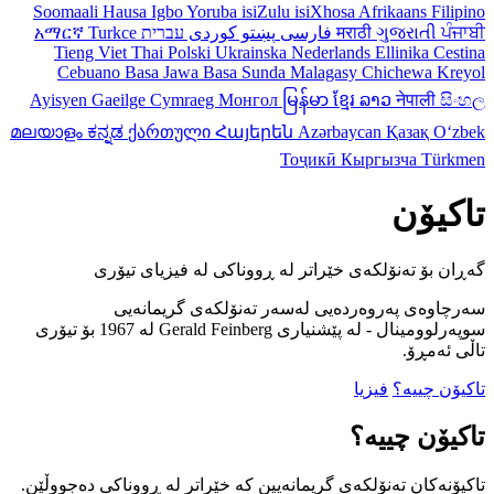
Soomaali
Hausa
Igbo
Yoruba
isiZulu
isiXhosa
Afrikaans
Filipino
አማርኛ
Turkce
עברית
کوردی
پښتو
فارسی
मराठी
ગુજરાતી
ਪੰਜਾਬੀ
Tieng Viet
Thai
Polski
Ukrainska
Nederlands
Ellinika
Cestina
Cebuano
Basa Jawa
Basa Sunda
Malagasy
Chichewa
Kreyol
Ayisyen
Gaeilge
Cymraeg
Монгол
မြန်မာ
ខ្មែរ
ລາວ
नेपाली
සිංහල
മലയാളം
ಕನ್ನಡ
ქართული
Հայերեն
Azərbaycan
Қазақ
Oʻzbek
Тоҷикӣ
Кыргызча
Türkmen
تاکیۆن
گەڕان بۆ تەنۆلکەی خێراتر لە ڕووناکی لە فیزیای تیۆری
سەرچاوەی پەروەردەیی لەسەر تەنۆلکەی گریمانەیی
سوپەرلوومینال - لە پێشنیاری Gerald Feinberg لە 1967 بۆ تیۆری
تاڵی ئەمڕۆ.
تاکیۆن چییە؟
فیزیا
تاکیۆن چییە؟
تاکیۆنەکان تەنۆلکەی گریمانەیین کە خێراتر لە ڕووناکی دەجووڵێن.