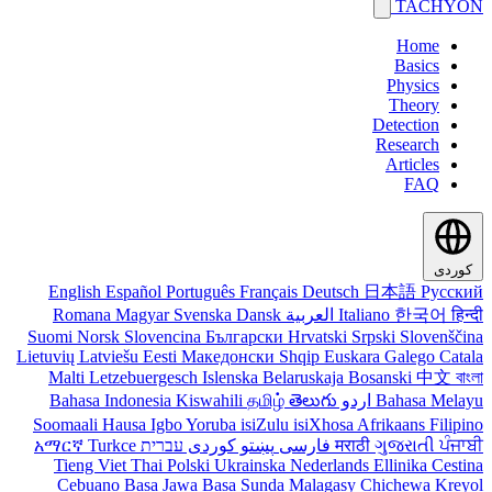
TACHYON
Home
Basics
Physics
Theory
Detection
Research
Articles
FAQ
کوردی
English
Español
Português
Français
Deutsch
日本語
Русский
Romana
Magyar
Svenska
Dansk
العربية
Italiano
한국어
हिन्दी
Suomi
Norsk
Slovencina
Български
Hrvatski
Srpski
Slovenščina
Lietuvių
Latviešu
Eesti
Македонски
Shqip
Euskara
Galego
Catala
Malti
Letzebuergesch
Islenska
Belaruskaja
Bosanski
中文
বাংলা
Bahasa Indonesia
Kiswahili
தமிழ்
తెలుగు
اردو
Bahasa Melayu
Soomaali
Hausa
Igbo
Yoruba
isiZulu
isiXhosa
Afrikaans
Filipino
አማርኛ
Turkce
עברית
کوردی
پښتو
فارسی
मराठी
ગુજરાતી
ਪੰਜਾਬੀ
Tieng Viet
Thai
Polski
Ukrainska
Nederlands
Ellinika
Cestina
Cebuano
Basa Jawa
Basa Sunda
Malagasy
Chichewa
Kreyol