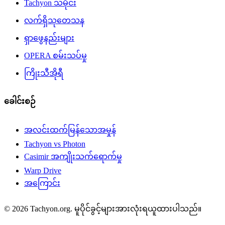
Tachyon သမိုင်း
လက်ရှိသုတေသန
ရှာဖွေနည်းများ
OPERA စမ်းသပ်မှု
ကြိုးသီအိုရီ
ခေါင်းစဉ်
အလင်းထက်မြန်သောအမှုန်
Tachyon vs Photon
Casimir အကျိုးသက်ရောက်မှု
Warp Drive
အကြောင်း
© 2026 Tachyon.org. မူပိုင်ခွင့်များအားလုံးရယူထားပါသည်။