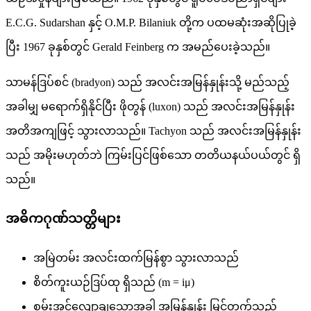
E.C.G. Sudarshan နှင့် O.M.P. Bilaniuk တို့က ပထမဆုံးအဆိုပြုခဲ့
ပြီး 1967 ခုနှစ်တွင် Gerald Feinberg က အမည်ပေးခဲ့သည်။
သာမန်ဒြပ်စင် (bradyon) သည် အလင်းအမြန်နှုန်းသို့ မည်သည့်
အခါမျှ မရောက်ရှိနိုင်ပြီး ဖိုတွန် (luxon) သည် အလင်းအမြန်နှုန်း
အတိအကျဖြင့် သွားလာသည်။ Tachyon သည် အလင်းအမြန်နှုန်း
သည် အမိုးမဟုတ်ဘဲ ကြမ်းပြင်ဖြစ်သော တတိယနယ်ပယ်တွင် ရှိ
သည်။
အဓိကဂုဏ်သတ္တိများ
အမြဲတမ်း အလင်းထက်မြန်စွာ သွားလာသည်
စိတ်ကူးယဉ်ဒြပ်ထု ရှိသည် (m = iμ)
စွမ်းအင်လျော့ချသောအခါ အမြန်နှုန်း မြင့်တက်သည်