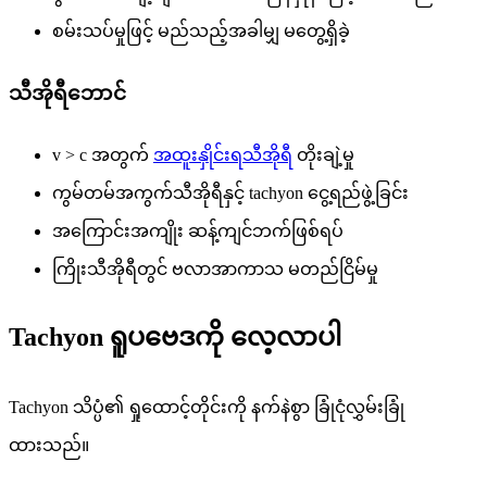
စမ်းသပ်မှုဖြင့် မည်သည့်အခါမျှ မတွေ့ရှိခဲ့
သီအိုရီဘောင်
v > c အတွက်
အထူးနှိုင်းရသီအိုရီ
တိုးချဲ့မှု
ကွမ်တမ်အကွက်သီအိုရီနှင့် tachyon ငွေ့ရည်ဖွဲ့ခြင်း
အကြောင်းအကျိုး ဆန့်ကျင်ဘက်ဖြစ်ရပ်
ကြိုးသီအိုရီတွင် ဗလာအာကာသ မတည်ငြိမ်မှု
Tachyon ရူပဗေဒကို လေ့လာပါ
Tachyon သိပ္ပံ၏ ရှုထောင့်တိုင်းကို နက်နဲစွာ ခြုံငုံလွှမ်းခြုံ
ထားသည်။