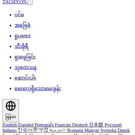
TACHYON
ပင်မ
အခြေခံ
ရူပဗေဒ
သီအိုရီ
ရှာဖွေခြင်း
သုတေသန
ဆောင်းပါး
မေးလေ့ရှိသောမေးခွန်း
မြန်မာ
English
Español
Português
Français
Deutsch
日本語
Русский
Italiano
한국어
हिन्दी
العربية
Romana
Magyar
Svenska
Dansk