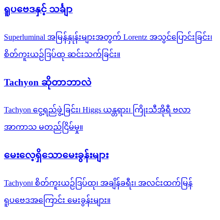
ရူပဗေဒနှင့် သင်္ချာ
Superluminal အမြန်နှုန်းများအတွက် Lorentz အသွင်ပြောင်းခြင်း၊
စိတ်ကူးယဉ်ဒြပ်ထု ဆင်းသက်ခြင်း။
Tachyon ဆိုတာဘာလဲ
Tachyon ငွေ့ရည်ဖွဲ့ခြင်း၊ Higgs ယန္တရား၊ ကြိုးသီအိုရီ ဗလာ
အာကာသ မတည်ငြိမ်မှု။
မေးလေ့ရှိသောမေးခွန်းများ
Tachyon၊ စိတ်ကူးယဉ်ဒြပ်ထု၊ အချိန်ခရီး၊ အလင်းထက်မြန်
ရူပဗေဒအကြောင်း မေးခွန်းများ။