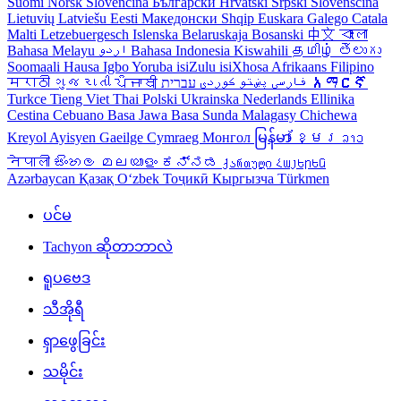
Suomi
Norsk
Slovencina
Български
Hrvatski
Srpski
Slovenščina
Lietuvių
Latviešu
Eesti
Македонски
Shqip
Euskara
Galego
Catala
Malti
Letzebuergesch
Islenska
Belaruskaja
Bosanski
中文
বাংলা
Bahasa Melayu
اردو
Bahasa Indonesia
Kiswahili
தமிழ்
తెలుగు
Soomaali
Hausa
Igbo
Yoruba
isiZulu
isiXhosa
Afrikaans
Filipino
मराठी
ગુજરાતી
ਪੰਜਾਬੀ
کوردی
پښتو
فارسی
עברית
አማርኛ
Turkce
Tieng Viet
Thai
Polski
Ukrainska
Nederlands
Ellinika
Cestina
Cebuano
Basa Jawa
Basa Sunda
Malagasy
Chichewa
Kreyol Ayisyen
Gaeilge
Cymraeg
Монгол
မြန်မာ
ខ្មែរ
ລາວ
नेपाली
සිංහල
മലയാളം
ಕನ್ನಡ
ქართული
Հայերեն
Azərbaycan
Қазақ
Oʻzbek
Тоҷикӣ
Кыргызча
Türkmen
ပင်မ
Tachyon ဆိုတာဘာလဲ
ရူပဗေဒ
သီအိုရီ
ရှာဖွေခြင်း
သမိုင်း