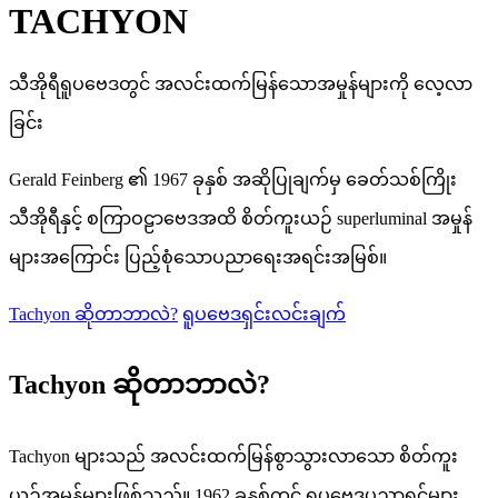
TACHYON
သီအိုရီရူပဗေဒတွင် အလင်းထက်မြန်သောအမှုန်များကို လေ့လာ
ခြင်း
Gerald Feinberg ၏ 1967 ခုနှစ် အဆိုပြုချက်မှ ခေတ်သစ်ကြိုး
သီအိုရီနှင့် စကြာဝဠာဗေဒအထိ စိတ်ကူးယဉ် superluminal အမှုန်
များအကြောင်း ပြည့်စုံသောပညာရေးအရင်းအမြစ်။
Tachyon ဆိုတာဘာလဲ?
ရူပဗေဒရှင်းလင်းချက်
Tachyon ဆိုတာဘာလဲ?
Tachyon များသည် အလင်းထက်မြန်စွာသွားလာသော စိတ်ကူး
ယဉ်အမှုန်များဖြစ်သည်။ 1962 ခုနှစ်တွင် ရူပဗေဒပညာရှင်များ