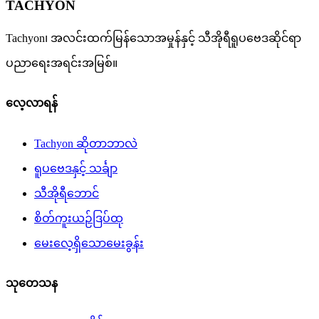
TACHYON
Tachyon၊ အလင်းထက်မြန်သောအမှုန်နှင့် သီအိုရီရူပဗေဒဆိုင်ရာ
ပညာရေးအရင်းအမြစ်။
လေ့လာရန်
Tachyon ဆိုတာဘာလဲ
ရူပဗေဒနှင့် သင်္ချာ
သီအိုရီဘောင်
စိတ်ကူးယဉ်ဒြပ်ထု
မေးလေ့ရှိသောမေးခွန်း
သုတေသန