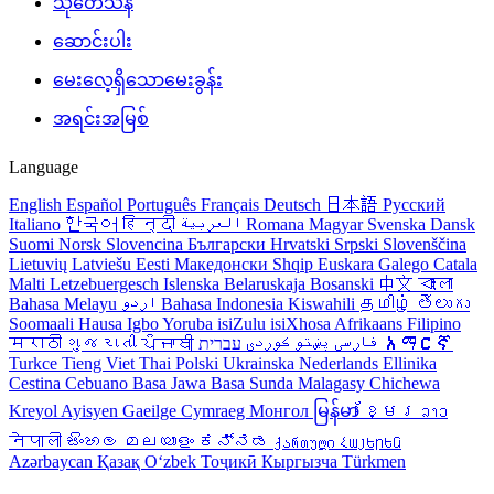
သုတေသန
ဆောင်းပါး
မေးလေ့ရှိသောမေးခွန်း
အရင်းအမြစ်
Language
English
Español
Português
Français
Deutsch
日本語
Русский
Italiano
한국어
हिन्दी
العربية
Romana
Magyar
Svenska
Dansk
Suomi
Norsk
Slovencina
Български
Hrvatski
Srpski
Slovenščina
Lietuvių
Latviešu
Eesti
Македонски
Shqip
Euskara
Galego
Catala
Malti
Letzebuergesch
Islenska
Belaruskaja
Bosanski
中文
বাংলা
Bahasa Melayu
اردو
Bahasa Indonesia
Kiswahili
தமிழ்
తెలుగు
Soomaali
Hausa
Igbo
Yoruba
isiZulu
isiXhosa
Afrikaans
Filipino
मराठी
ગુજરાતી
ਪੰਜਾਬੀ
کوردی
پښتو
فارسی
עברית
አማርኛ
Turkce
Tieng Viet
Thai
Polski
Ukrainska
Nederlands
Ellinika
Cestina
Cebuano
Basa Jawa
Basa Sunda
Malagasy
Chichewa
Kreyol Ayisyen
Gaeilge
Cymraeg
Монгол
မြန်မာ
ខ្មែរ
ລາວ
नेपाली
සිංහල
മലയാളം
ಕನ್ನಡ
ქართული
Հայերեն
Azərbaycan
Қазақ
Oʻzbek
Тоҷикӣ
Кыргызча
Türkmen